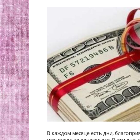
В каждом месяце есть дни, благопри
называют их денежными. В эти дни де