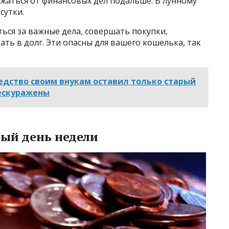
ржаться от финансовых дел подальше. В лунному
 сутки.
ься за важные дела, совершать покупки,
ать в долг. Эти опасны для вашего кошелька, так
едство своим внукам оставил только старый
бескуражены
ый день недели