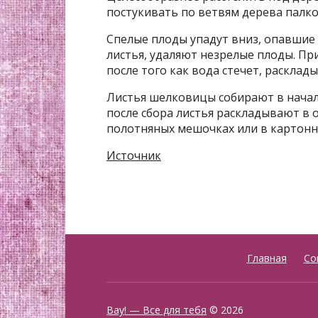
постукивать по ветвям дерева палко
Спелые плоды упадут вниз, опавшие 
листья, удаляют незрелые плоды. П
после того как вода стечет, расклад
Листья шелковицы собирают в начале
после сбора листья раскладывают в о
полотняных мешочках или в картонн
Источник
Главная
Со
Вау! — Все для тебя
© 2026