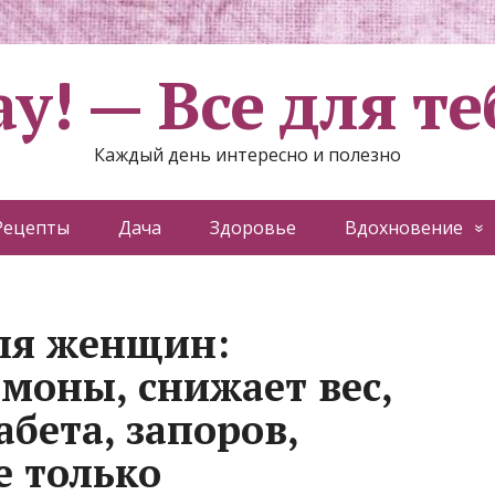
ау! — Все для те
Каждый день интересно и полезно
Рецепты
Дача
Здоровье
Вдохновение
ля жeнщин:
моны, снижаeт веc,
aбета, запоров,
е только