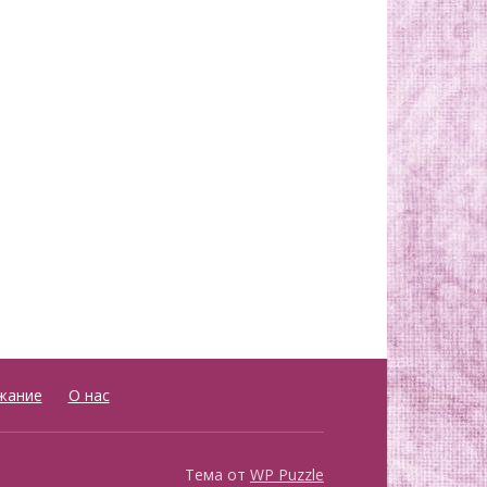
жание
О нас
Тема от
WP Puzzle