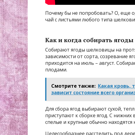
Почему бы не попробовать? О, еще 
чай с листьями любого типа шелкови
Как и когда собирать ягоды
Собирают ягоды шелковицы на протяж
зависимости от сорта, созревание яг
приходится на июль – август. Собир
плодами.
Смотрите также:
Какая кровь, 
зависит состояние всего органи
Для сбора ягод выбирают сухой, теп
приступают к сборке ягод. С нижних
спелые и крупные обычно находятся н
Целесообразнее расстелить под дер