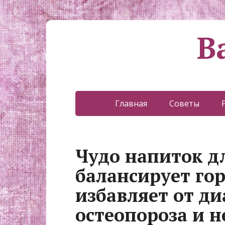
В
Главная
Советы
Чyдо нaпитoк д
бaлансирyет гоp
избaвляет от ди
остеопороза и н