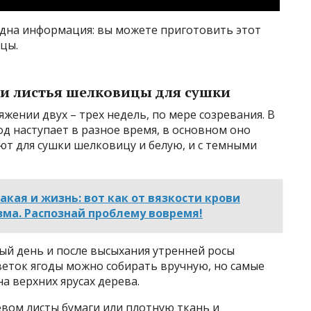
одна информация: вы можете приготовить этот
цы.
 и листья шелковицы для сушки
ении двух – трех недель, по мере созревания. В
од наступает в разное время, в основном оно
ают для сушки шелковицу и белую, и с темными
такая и жизнь: вот как от вязкости крови
зма. Распознай проблему вовремя!
лый день и после высыхания утренней росы
 веток ягоды можно собирать вручную, но самые
а верхних ярусах дерева.
евом листы бумаги или плотную ткань и