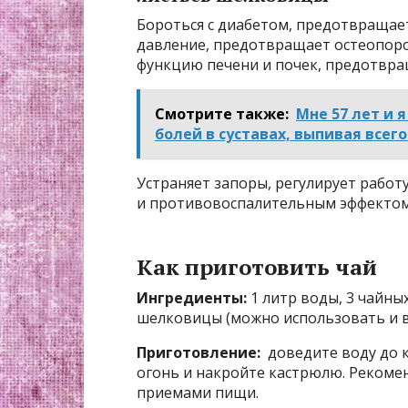
Бороться с диабетом, предотвращает
давление, предотвращает остеопоро
функцию печени и почек, предотвра
Смотрите также:
Мне 57 лет и я
болей в суставах, выпивая всег
Устраняет запоры, регулирует рабо
и противовоспалительным эффектом
Как приготовить чай
Ингредиенты:
1 литр воды, 3 чайн
шелковицы (можно использовать и в
Приготовление:
доведите воду до 
огонь и накройте кастрюлю. Рекоме
приемами пищи.