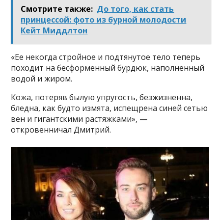
Смотрите также:
До того, как стать
принцессой: фото из бурной молодости
Кейт Миддлтон
«Ее некогда стройное и подтянутое тело теперь
походит на бесформенный бурдюк, наполненный
водой и жиром.
Кожа, потеряв былую упругость, безжизненна,
бледна, как будто измята, испещрена синей сетью
вен и гигантскими растяжками», —
откровенничал Дмитрий.