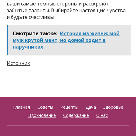
ваши самые темные стороны и расскроют
забытые таланты. Выбирайте настоящие чувства
и будьте счастливы!
Смотрите также:
История из жизни: мой
муж крутой мент, но домой ходит в
наручниках
Источник
Главная
Советы
Рецепты
Дача
Здоровье
Вдохновение
Содержание
О нас