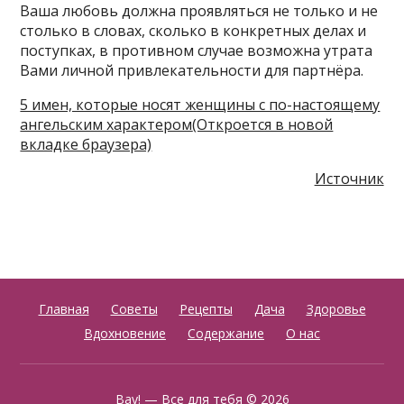
Ваша любовь должна проявляться не только и не
столько в словах, сколько в конкретных делах и
поступках, в противном случае возможна утрата
Вами личной привлекательности для партнёра.
5 имен, которые носят женщины с по-настоящему
ангельским характером
(Откроется в новой
вкладке браузера)
Источник
Главная
Советы
Рецепты
Дача
Здоровье
Вдохновение
Содержание
О нас
Вау! — Все для тебя
© 2026