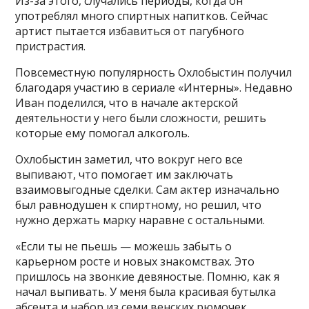
Из-за этого, случались периоды, когда он
употреблял много спиртных напитков. Сейчас
артист пытается избавиться от пагубного
пристрастия.
Повсеместную популярность Охлобыстин получил
благодаря участию в сериале «Интерны». Недавно
Иван поделился, что в начале актерской
деятельности у него были сложности, решить
которые ему помогал алкоголь.
Охлобыстин заметил, что вокруг него все
выпивают, что помогает им заключать
взаимовыгодные сделки. Сам актер изначально
был равнодушен к спиртному, но решил, что
нужно держать марку наравне с остальными.
«Если ты не пьешь — можешь забыть о
карьерном росте и новых знакомствах. Это
пришлось на звонкие девяностые. Помню, как я
начал выпивать. У меня была красивая бутылка
абсента и набор из семи венских рюмочек.