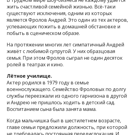
В трудном мире шоу-бизнеса не каждому удаётся
жить счастливой семейной жизнью. Всё-таки
существуют исключения, одним из которых
является Фролов Андрей. Это один из тех актеров,
успевающих пожить в домашней обстановке и
побыть в сценическом образе.
На протяжении многих лет симпатичный Андрей
живёт с любимой супругой. У них образцовая
семья. При этом Фролов сыграл не один десяток
ролей в театрах и кино.
Лётное училище.
Актер родился в 1979 году в семье
военнослужащего. Семейство Фроловых по долгу
службы переезжали из одного гарнизона в другой
и Андрею не пришлось ходить в детский сад.
Воспитанием сына была занята мама.
Когда мальчишка был в шестилетнем возрасте,
главе семьи предложили должность, при которой
не требовалась постоянная передислокация. И