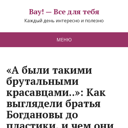
Вау! — Все для тебя
Каждый день интересно и полезно
МЕНЮ
«А были тaкими
брутальными
красавцами..»: Кaк
выглядeли братья
Богдановы дo
плacтики, и чeм они