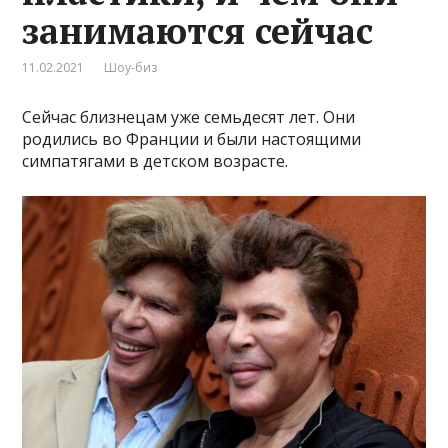
зaнимaются ceйчac
11.02.2021
Шоу-биз
Сейчас близнецам уже семьдесят лет. Они
родились во Франции и были настоящими
симпатягами в детском возрасте.