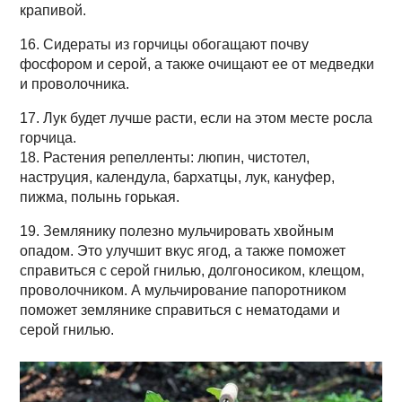
крапивой.
16. Сидераты из горчицы обогащают почву
фосфором и серой, а также очищают ее от медведки
и проволочника.
17. Лук будет лучше расти, если на этом месте росла
горчица.
18. Растения репелленты: люпин, чистотел,
наструция, календула, бархатцы, лук, кануфер,
пижма, полынь горькая.
19. Землянику полезно мульчировать хвойным
опадом. Это улучшит вкус ягод, а также поможет
справиться с серой гнилью, долгоносиком, клещом,
проволочником. А мульчирование папоротником
поможет землянике справиться с нематодами и
серой гнилью.