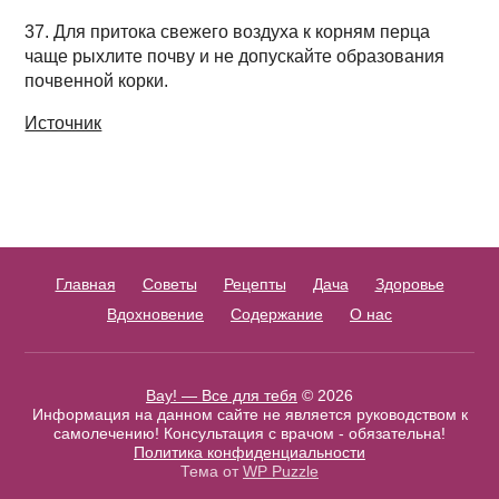
37. Для притока свежего воздуха к корням перца
чаще рыхлите почву и не допускайте образования
почвенной корки.
Источник
Главная
Советы
Рецепты
Дача
Здоровье
Вдохновение
Содержание
О нас
Вау! — Все для тебя
© 2026
Информация на данном сайте не является руководством к
самолечению! Консультация с врачом - обязательна!
Политика конфиденциальности
Тема от
WP Puzzle