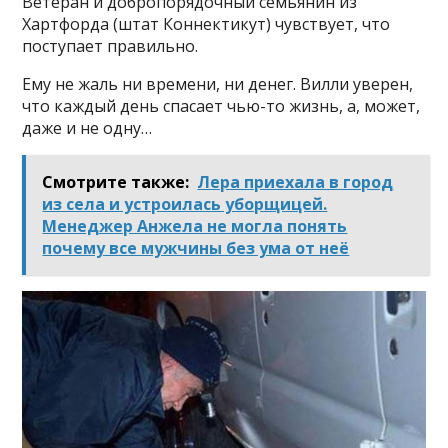
Ветеран и добропорядочный семьянин из
Хартфорда (штат Коннектикут) чувствует, что
поступает правильно.
Ему не жаль ни времени, ни денег. Вилли уверен,
что каждый день спасает чью-то жизнь, а, может,
даже и не одну…
Смотрите также:
Лера приехала в город
из села и устроилась уборщицей.
Менеджер Анжела не могла понять
почему все мужчины без ума от неё