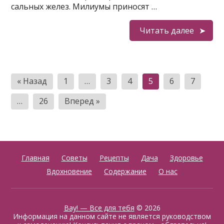
сальных желез. Милиумы приносят …
Читать далее
Навигация
« Назад
1
…
3
4
5
6
7
по
…
26
Вперед »
записям
Главная
Советы
Рецепты
Дача
Здоровье
Вдохновение
Содержание
О нас
Вау! — Все для тебя
© 2026
Информация на данном сайте не является руководством